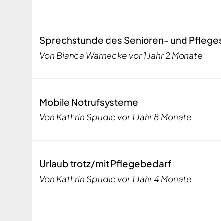
Normales
Sprechstunde des Senioren- und Pflege
Thema
Von
Bianca Warnecke
vor 1 Jahr 2 Monate
Normales
Mobile Notrufsysteme
Thema
Von
Kathrin Spudic
vor 1 Jahr 8 Monate
Normales
Urlaub trotz/mit Pflegebedarf
Thema
Von
Kathrin Spudic
vor 1 Jahr 4 Monate