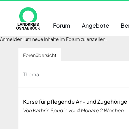
Direkt
zum
Inhalt
Forum
Angebote
Be
Anmelden, um neue Inhalte im Forum zu erstellen.
Forenübersicht
Thema
Normales
Kurse für pflegende An- und Zugehörige
Thema
Von
Kathrin Spudic
vor 4 Monate 2 Wochen