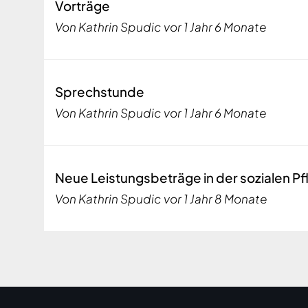
Normales
Vorträge
Thema
Von
Kathrin Spudic
vor 1 Jahr 6 Monate
Normales
Sprechstunde
Thema
Von
Kathrin Spudic
vor 1 Jahr 6 Monate
Normales
Neue Leistungsbeträge in der sozialen 
Thema
Von
Kathrin Spudic
vor 1 Jahr 8 Monate