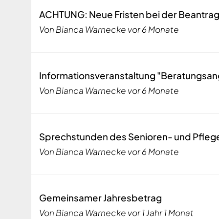
Normales
ACHTUNG: Neue Fristen bei der Beantra
Thema
Von
Bianca Warnecke
vor 6 Monate
Normales
Informationsveranstaltung "Beratungsan
Thema
Von
Bianca Warnecke
vor 6 Monate
Normales
Sprechstunden des Senioren- und Pfleg
Thema
Von
Bianca Warnecke
vor 6 Monate
Normales
Gemeinsamer Jahresbetrag
Thema
Von
Bianca Warnecke
vor 1 Jahr 1 Monat