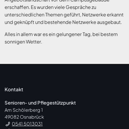
erschaffen. Es wurden viele Gespräche zu
unterschiedlichen Themen geführt, Netzwerke erkannt
und geknüpft und bestehende Netzwerke ausgebaut.
Alles in allem war es ein gelungener Tag, bei bestem
sonnigen Wetter.
Kontakt
Senioren- und Pflegestützpunkt
Am Schölerberg 1
49082 Osnabrück
0541 5013031