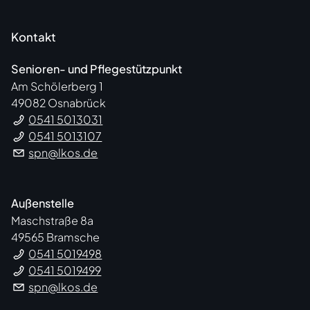
Kontakt
Senioren- und Pflegestützpunkt
Am Schölerberg 1
49082 Osnabrück
0541 5013031
0541 5013107
spn@lkos.de
Außenstelle
Maschstraße 8a
49565 Bramsche
0541 5019498
0541 5019499
spn@lkos.de